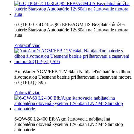
6-QTP-60 75D23L/Q85 EFB/AGM JIS Bezplatná údržba
batérie Štart-stop Autobatérie 12v60ah na štartovanie motora
auta
Zobraziť viac
Autoštartér AGM/EFB 12V 64ah Nabíjateľné batérie s dlhou
životnosťou Utesnené batérie pri štartovaní a zastavení motora
6-QTP{3}} S95
Zobraziť viac
6-QW-60 L2-400 Efb/Agm štartovacia nabíjateľná
autobatéria olovená kyselina 12v 60ah LN2 Mf Start-stop
autobatérie