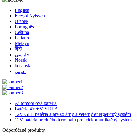
English
Kreyòl Ayisyen
O'zbek
Português
Čeština
Italiano
Melayu
हिंदी
فارسی
Norsk
bosanski
عربي
Automobilová batéria
Batéria 4V/6V VRLA
12V GEL batéria a pre solárny a veterný energetický systém
12V batéria predného terminálu pre telekomunikačný systém
Odporúčané produkty