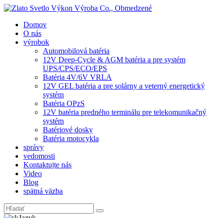
Domov
O nás
výrobok
Automobilová batéria
12V Deep-Cycle & AGM batéria a pre systém
UPS/CPS/ECO/EPS
Batéria 4V/6V VRLA
12V GEL batéria a pre solárny a veterný energetický
systém
Batéria OPzS
12V batéria predného terminálu pre telekomunikačný
systém
Batériové dosky
Batéria motocykla
správy
vedomosti
Kontaktujte nás
Video
Blog
spätná väzba
Jazyk