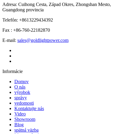
Adresa: Cuihong Cesta, Západ Okres, Zhongshan Mesto,
Guangdong provincia
Telefón: +8613229434392
Fax : +86-760-22182870
E-mail:
sales@goldlightpower.com
Informácie
Domov
O nás
výrobok
správy
vedomosti
Kontaktujte nás
Video
Showroom
Blog
spätná väzba