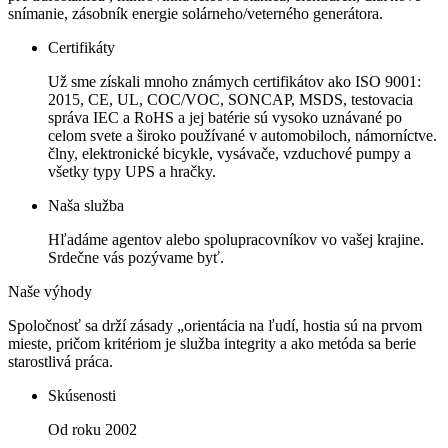
snímanie, zásobník energie solárneho/veterného generátora.
Certifikáty
Už sme získali mnoho známych certifikátov ako ISO 9001:
2015, CE, UL, COC/VOC, SONCAP, MSDS, testovacia
správa IEC a RoHS a jej batérie sú vysoko uznávané po
celom svete a široko používané v automobiloch, námorníctve.
člny, elektronické bicykle, vysávače, vzduchové pumpy a
všetky typy UPS a hračky.
Naša služba
Hľadáme agentov alebo spolupracovníkov vo vašej krajine.
Srdečne vás pozývame byť.
Naše výhody
Spoločnosť sa drží zásady „orientácia na ľudí, hostia sú na prvom
mieste, pričom kritériom je služba integrity a ako metóda sa berie
starostlivá práca.
Skúsenosti
Od roku 2002