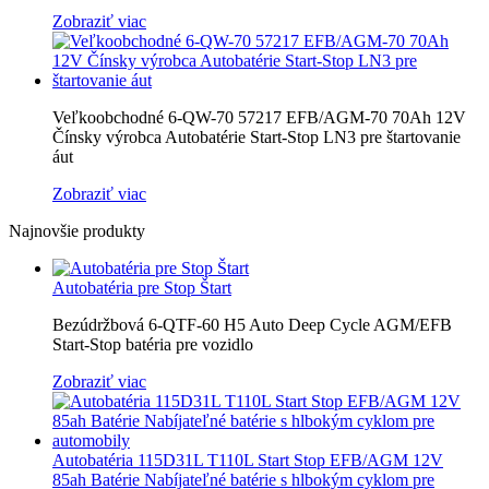
Zobraziť viac
Veľkoobchodné 6-QW-70 57217 EFB/AGM-70 70Ah 12V
Čínsky výrobca Autobatérie Start-Stop LN3 pre štartovanie
áut
Zobraziť viac
Najnovšie produkty
Autobatéria pre Stop Štart
Bezúdržbová 6-QTF-60 H5 Auto Deep Cycle AGM/EFB
Start-Stop batéria pre vozidlo
Zobraziť viac
Autobatéria 115D31L T110L Start Stop EFB/AGM 12V
85ah Batérie Nabíjateľné batérie s hlbokým cyklom pre