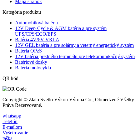
Mapa stránok
Kategória produktu
Automobilová batéria
12V Deep-Cycle & AGM batéria a pre systém
UPS/CPS/ECO/EPS
Batéria 4V/6V VRLA
12V GEL batéria a pre solárny a veterný energetický systém
Batéria OPzS
12V batéria predného terminálu pre telekomunikačný systém
Batériové dosky
Batéria motocykla
QR kód
Copyright © Zlato Svetlo Výkon Výroba Co., Obmedzené Všetky
Práva Rezervované.
whatsapp
Telefón
E-mailom
Vyšetrovanie
taška