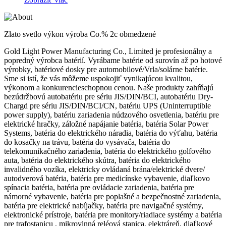
Zlato svetlo výkon výroba Co.% 2c obmedzené
Gold Light Power Manufacturing Co., Limited je profesionálny a
popredný výrobca batérií. Vyrábame batérie od surovín až po hotové
výrobky, batériové dosky pre automobilové/Vrla/solárne batérie.
Sme si istí, že vás môžeme uspokojiť vynikajúcou kvalitou,
výkonom a konkurencieschopnou cenou. Naše produkty zahŕňajú
bezúdržbovú autobatériu pre sériu JIS/DIN/BCI, autobatériu Dry-
Chargd pre sériu JIS/DIN/BCI/CN, batériu UPS (Uninterruptible
power supply), batériu zariadenia núdzového osvetlenia, batériu pre
elektrické hračky, záložné napájanie batéria, batéria Solar Power
Systems, batéria do elektrického náradia, batéria do výťahu, batéria
do kosačky na trávu, batéria do vysávača, batéria do
telekomunikačného zariadenia, batéria do elektrického golfového
auta, batéria do elektrického skútra, batéria do elektrického
invalidného vozíka, elektricky ovládaná brána/elektrické dvere/
autodverová batéria, batéria pre medicínske vybavenie, diaľkovo
spínacia batéria, batéria pre ovládacie zariadenia, batéria pre
námorné vybavenie, batéria pre poplašné a bezpečnostné zariadenia,
batéria pre elektrické nabíjačky, batéria pre navigačné systémy,
elektronické prístroje, batéria pre monitory/riadiace systémy a batéria
pre trafostanicu , mikrovlnná reléová stanica, elektráreň, diaľkové